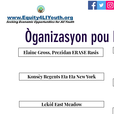
Lak
Òganizasyon pou 
Elaine Gross, Prezidan ERASE Rasis
Kat etap enpòtan sou wout ekite rasyal la
Konsèy Regents Eta Eta New York
Kad sou Divèsite, Ekite, ak Enklizyon nan
Lekòl Nouyòk yo: Yon Apèl pou Aksyon - Draft
Lekòl East Meadow
Edikatè EM vle plis liv ki reflete divèsite (East Meadow