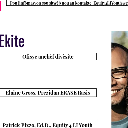
Pou Enfòmasyon sou sitwèb nou an kontakte: Equity4LIYouth@
ay
Executive Board
Chemen karyè
Enfòmasyon 4 Fanmi
Def
Ekite
Ofisye anchèf divèsite
Tanpri sipòte Bill A6204
Egzije distri eskolè yo nonmen yon OFISYE CHEF
DIVERSITE
Elaine Gross, Prezidan ERASE Rasis
Mizajou ER: Anbasadè, Lidè Elèv, ak plis ankò!
Patrick Pizzo, Ed.D., Equity 4 LI Youth