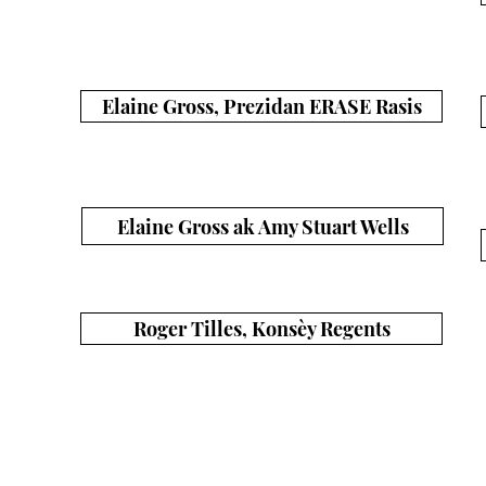
Herald 4/14/21)
Plan pou divès kalite kontni, sous, opinyon
Elaine Gross, Prezidan ERASE Rasis
Deklarasyon ERASE Racism sou divèsite nan lekòl yo
Elaine Gross ak Amy Stuart Wells
LI Bezwen Plis Pwofesè Lekòl Minorite
Deklarasyon ERASE Raci
nan lekòl 
Roger Tilles, Konsèy Regents
Pouswit ekite nan edikasyon