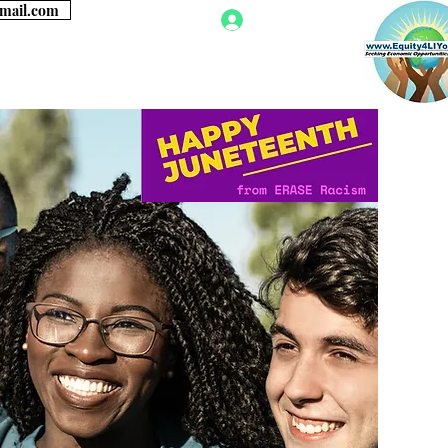
gmail.com
Log In
ans
Jistis Sosyal
More