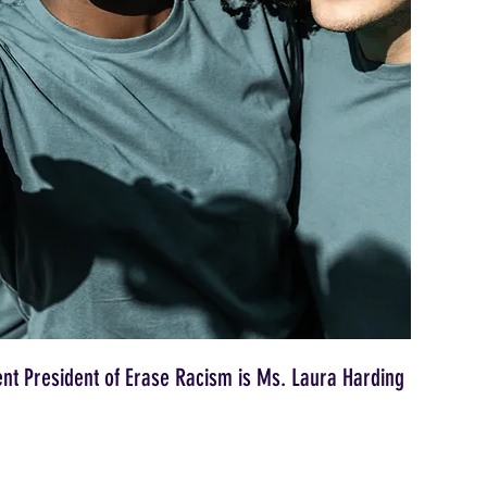
ent President of Erase Racism is Ms. Laura Harding
jen kòm Jounen Emansipasyon Afriken Ameriken