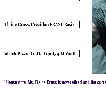
Diversity and Inclusion:
A Better Tomorrow for Our Children
Elaine Gross, Prezidan ERASE Rasis
Poukisa kenbe verite a nan men elèv yo tèlman atiran
politikman?
Patrick Pizzo, Ed.D., Equity 4 LI Youth
The Best for Kids Requires Staff Diversity
sm sou divèsite
yo
*Please note, Ms. Elaine Gross is now retired and the curr
Obsèvans 19 