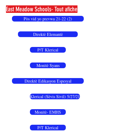
East Meadow Schools- Tout afiche
Pòs vid yo prevwa 21-22 (2)
Direktè Elemantè
P/T Klerical
Monitè Syans
Direktè Edikasyon Espesyal
Klerical (Sèvis Sivil) 5/27/21
Monitè- EMHS
P/T Klerical