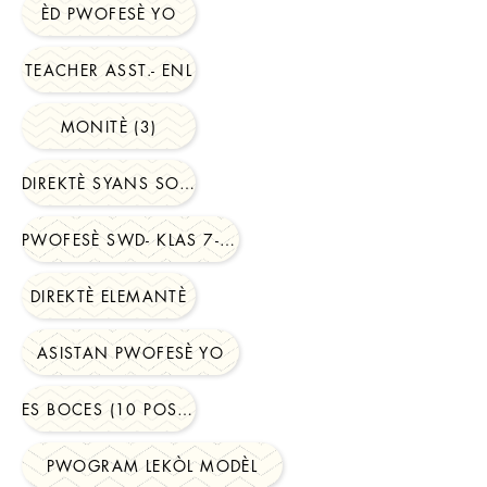
ÈD PWOFESÈ YO
TEACHER ASST.- ENL
MONITÈ (3)
DIREKTÈ SYANS SOSYAL
PWOFESÈ SWD- KLAS 7-12
DIREKTÈ ELEMANTÈ
ASISTAN PWOFESÈ YO
ES BOCES (10 POSTES)
PWOGRAM LEKÒL MODÈL