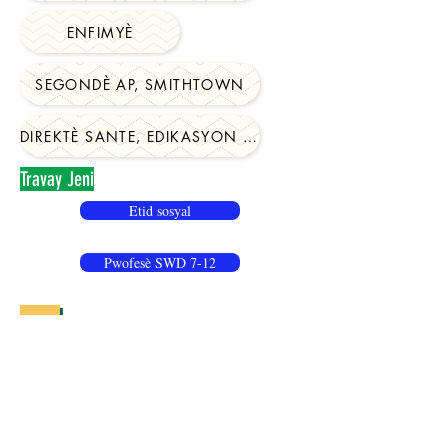
ENFIMYÈ
SEGONDÈ AP, SMITHTOWN
DIREKTÈ SANTE, EDIKASYON FIZIK AK ATLETIK
Travay Jeni
Etid sosyal
Pwofesè SWD 7-12
10/5/20
Elemantè Subs
Ranplasman konje mizik