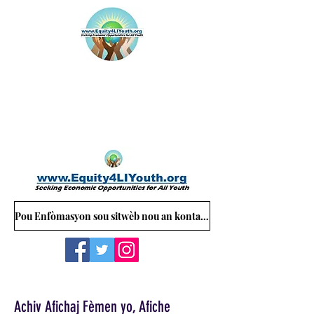
Pou Enfòmasyon sou sitwèb nou an kontakte: Equity4LIYouth@gmail.com
Achiv Afichaj Fèmen yo, Afiche