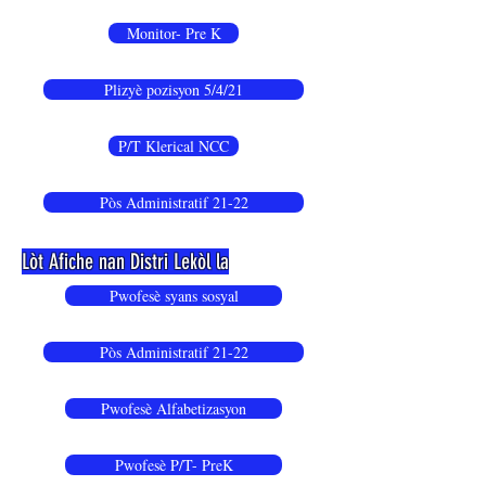
Monitor- Pre K
Plizyè pozisyon 5/4/21
P/T Klerical NCC
Pòs Administratif 21-22
Lòt Afiche nan Distri Lekòl la
Pwofesè syans sosyal
Pòs Administratif 21-22
Pwofesè Alfabetizasyon
Pwofesè P/T- PreK