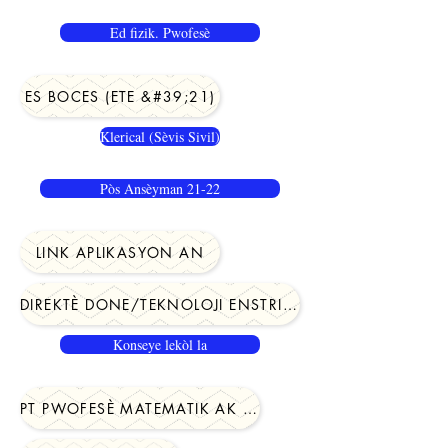
Ed fizik. Pwofesè
ES BOCES (ETE &#39;21)
Klerical (Sèvis Sivil)
Pòs Ansèyman 21-22
LINK APLIKASYON AN
DIREKTÈ DONE/TEKNOLOJI ENSTRIKSYON
Konseye lekòl la
PT PWOFESÈ MATEMATIK AK LEKTI