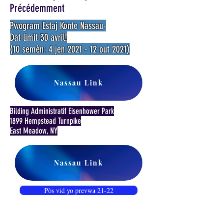
Précédemment
Pwogram Estaj Konte Nassau-
Dat limit 30 avril!
(10 semèn: 4 jen 2021 - 12 out 2021)
Nassau Link
Bilding Administratif Eisenhower Park
1899 Hempstead Turnpike
East Meadow, NY
Nassau Link
Pòs vid yo prevwa 21-22
* Travay Konte Nassau!